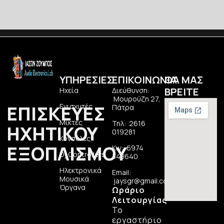
ΥΠΗΡΕΣΙΕΣ
ΕΠΙΚΟΙΝΩΝΙΑ
ΘΑ ΜΑΣ
ΒΡΕΙΤΕ
Ηχεία
Διεύθυνση:
Μουρούζη 27,
ΕΠΙΣΚΕΥΕΣ
Ενισχυτές
Πάτρα
Μίκτες
Τηλ: 2616
ΗΧΗΤΙΚΟΥ
019281
Κονσόλες
ΕΞΟΠΛΙΣΜΟΥ
Κιν: 6974
Dj Controllers
348640
Ηλεκτρονικά
Email:
Μουσικά
jaysgr@gmail.com
Όργανα
Ωράριο
Λειτουργίας
Το
εργαστήριο